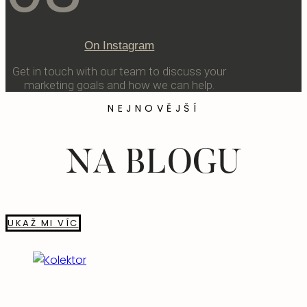
On Instagram
Get in touch with our team to discuss your
marketing goals and how we can help.
NEJNOVĚJŠÍ
NA BLOGU
UKAŽ MI VÍC