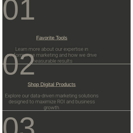
01
Favorite Tools
Learn more about our expertise in
02
performance marketing and how we drive
measurable results
Shop Digital Products
Explore our data-driven marketing solutions
designed to maximize ROI and business
growth.
03