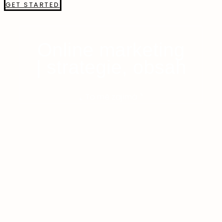
GET STARTED
Online marketing
| strategie, obsah
⌞ To mě zajímá ⌝