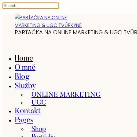
PARŤAČKA NA ONLINE MARKETING & UGC TVŮ
Home
O mně
Blog
Služby
ONLINE MARKETING
UGC
Kontakt
Pages
Shop