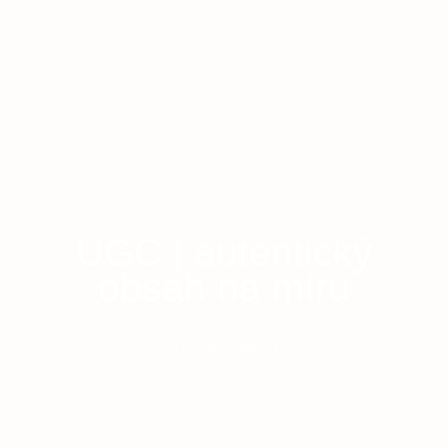
UGC | autentický
obsah na míru
⌞ To mě zajímá ⌝