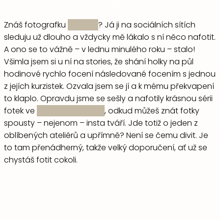
1. 12. 2024
Znáš fotografku
Terezen
? Já ji na sociálních sítích
sleduju už dlouho a vždycky mě lákalo s ní něco nafotit.
A ono se to vážně – v lednu minulého roku – stalo!
Všimla jsem si u ní na stories, že shání holky na půl
hodinové rychlo focení následované focením s jednou
z jejích kurzistek. Ozvala jsem se jí a k mému překvapení
to klaplo. Opravdu jsme se sešly a nafotily krásnou sérii
fotek ve
Phototeller Studio
, odkud můžeš znát fotky
spousty – nejenom – insta tváří. Jde totiž o jeden z
oblíbených ateliérů a upřímně? Není se čemu divit. Je
to tam přenádherný, takže velký doporučení, ať už se
chystáš fotit cokoli.