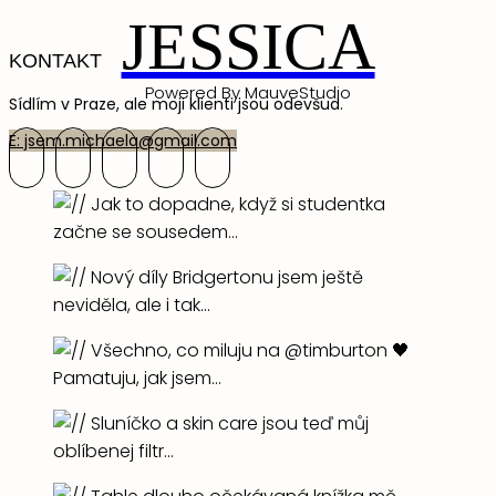
JESSICA
KONTAKT
Powered By MauveStudio
Sídlím v Praze, ale moji klienti jsou odevšud.
E: jsem.michaela@gmail.com