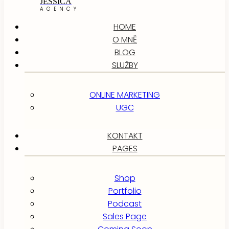
JESSICA
AGENCY
HOME
O MNĚ
BLOG
SLUŽBY
ONLINE MARKETING
UGC
KONTAKT
PAGES
Shop
Portfolio
Podcast
Sales Page