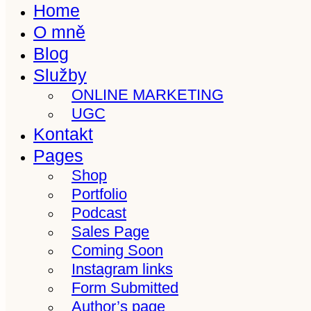
Home
O mně
Blog
Služby
ONLINE MARKETING
UGC
Kontakt
Pages
Shop
Portfolio
Podcast
Sales Page
Coming Soon
Instagram links
Form Submitted
Author’s page