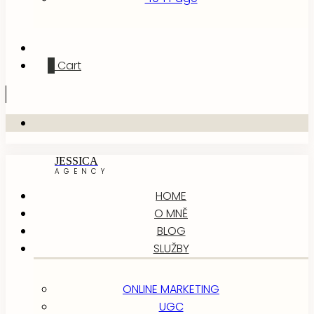
0
Cart
JESSICA
AGENCY
HOME
O MNĚ
BLOG
SLUŽBY
ONLINE MARKETING
UGC