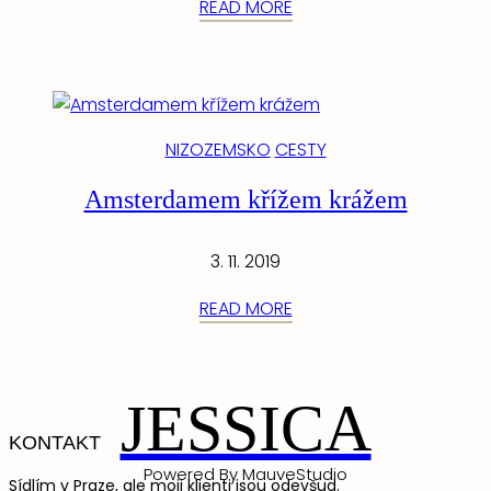
READ MORE
NIZOZEMSKO
CESTY
Amsterdamem křížem krážem
3. 11. 2019
READ MORE
JESSICA
KONTAKT
Powered By MauveStudio
Sídlím v Praze, ale moji klienti jsou odevšud.