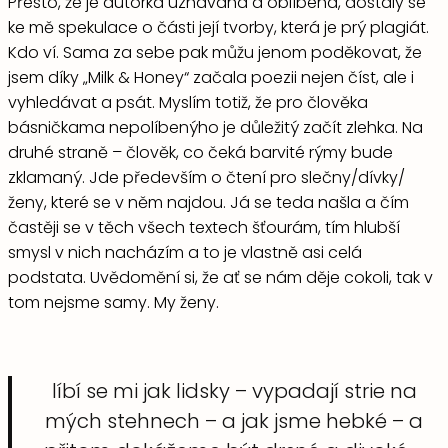
Přesto, že je autorka uznávaná a oblíbená, dostaly se
ke mě spekulace o části její tvorby, která je prý plagiát.
Kdo ví. Sama za sebe pak můžu jenom poděkovat, že
jsem díky „Milk & Honey“ začala poezii nejen číst, ale i
vyhledávat a psát. Myslím totiž, že pro člověka
básničkama nepolíbenýho je důležitý začít zlehka. Na
druhé straně – člověk, co čeká barvité rýmy bude
zklamaný. Jde především o čtení pro slečny/dívky/
ženy, které se v něm najdou. Já se teda našla a čím
častěji se v těch všech textech šťourám, tím hlubší
smysl v nich nacházím a to je vlastně asi celá
podstata. Uvědomění si, že ať se nám děje cokoli, tak v
tom nejsme samy. My ženy.
líbí se mi jak lidsky – vypadají strie na
mých stehnech – a jak jsme hebké – a