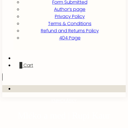
Form Submitted
Author’s page
Privacy Policy
Terms & Conditions
Refund and Returns Policy
404 Page
0
Cart
KNIHOLÁSKY
Mléko a med | Rupi Kaur