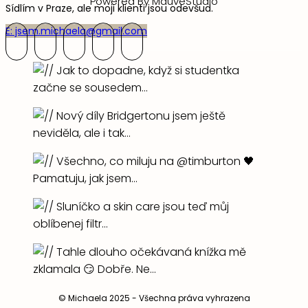
Powered By MauveStudio
Sídlím v Praze, ale moji klienti jsou odevšud.
E: jsem.michaela@gmail.com
© Michaela 2025 - Všechna práva vyhrazena