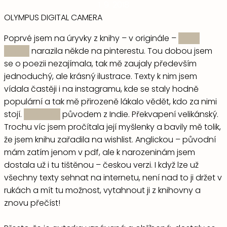
1. 9. 2018
OLYMPUS DIGITAL CAMERA
Poprvé jsem na úryvky z knihy – v originále –
Milk &
Honey
narazila někde na pinterestu. Tou dobou jsem
se o poezii nezajímala, tak mě zaujaly především
jednoduchý, ale krásný ilustrace. Texty k nim jsem
vídala častěji i na instagramu, kde se staly hodně
populární a tak mě přirozeně lákalo vědět, kdo za nimi
stojí.
Rupi Kaur
původem z Indie. Překvapení velikánský.
Trochu víc jsem pročítala její myšlenky a bavily mě tolik,
že jsem knihu zařadila na wishlist. Anglickou – původní
mám zatím jenom v pdf, ale k narozeninám jsem
dostala už i tu tištěnou – českou verzi. I když lze už
všechny texty sehnat na internetu, není nad to ji držet v
rukách a mít tu možnost, vytahnout ji z knihovny a
znovu přečíst!