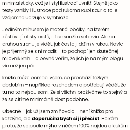
minimalisticky, což je i styl ilustrací uvnitř. Stejně jako
texty vznikly i ilustrace pod rukama Rupi Kaur a to je
vzájemně udržuje v symbióze.
Jediným mínusem je materiál obálky, na kterém
zůstávají otisky prstů, ať se snažím sebevíc. Ale na
druhou stranu je vidět, jak často ji držím v rukou. Navíc
je příjemný se s ní mazlit – to pochopí jen skutečnej
milovník knih – a pevně věřím, že jich je na mým blogu
víc než jen pár.
Knížka může pomoci všem, co prochází těžkým
obdobím – například rozchodem a potřebují vědět, že
tu na to nejsou sami. Že si všichni prožíváme to stejný a
že se cítíme minimálně dost podobně.
Obecně – jak už jsem zmiňovala – není knížka pro
každýho, ale
doporučila bych si ji přečíst
. Holkám
proto, že se podle mýho v něčem 100% najdou a klukům