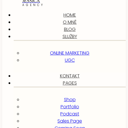
JESSICA
AGENCY
HOME
O MNĚ
BLOG
SLUŽBY
ONLINE MARKETING
UGC
KONTAKT
PAGES
Shop
Portfolio
Podcast
Sales Page