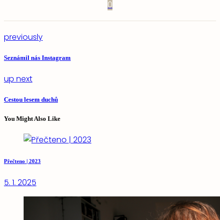
0
previously
Seznámil nás Instagram
up next
Cestou lesem duchů
You Might Also Like
Přečteno | 2023
5. 1. 2025