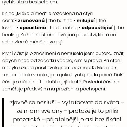
rychle stala bestsellerem.
Kniha „Mléko a med“ je rozdělena na čtyři
části: •
zraňovaná
| the hurting •
milující
| the
loving •
opouštěná
| the breaking •
odpouštějící
| the
healing. Každá část předává jiná poselství, která na
sebe více či méně navazují.
První část je o znásilnění a nemusela jsem autorku znát,
abych hned od začátku věděla, čím si prošla. Při čtení
mi bylo úzko a pociťovala jsem bezmoc. Kdykoli se k
téhle kapitole vracím, je to jako bych ji četla prvně. Další
část je o lásce a ta další o její ztrátě. Poslední část se
zaměřuje především na prozření a pochopení.
zjevně se nesluší – vytrubovat do světa –
že mám své dny – protože je to příliš
prozaické – přijatelnější je asi bez říkání