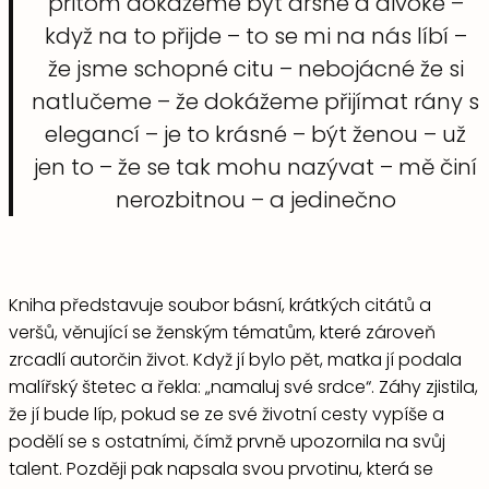
přitom dokážeme být drsné a divoké –
když na to přijde – to se mi na nás líbí –
že jsme schopné citu – nebojácné že si
natlučeme – že dokážeme přijímat rány s
elegancí – je to krásné – být ženou – už
jen to – že se tak mohu nazývat – mě činí
nerozbitnou – a jedinečno
Kniha představuje soubor básní, krátkých citátů a
veršů, věnující se ženským tématům, které zároveň
zrcadlí autorčin život. Když jí bylo pět, matka jí podala
malířský štetec a řekla: „namaluj své srdce“. Záhy zjistila,
že jí bude líp, pokud se ze své životní cesty vypíše a
podělí se s ostatními, čímž prvně upozornila na svůj
talent. Později pak napsala svou prvotinu, která se