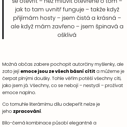
se otevřít – než mluvit otevřeně o tom –
jak to tam uvnitř funguje – takže když
přijímám hosty – jsem čistá a krásná –
ale když mám zavřeno – jsem špinavá a
ošklivá
Možná občas zabere pochopit autorčiny myšlenky, ale
zato její
emoce jsou ze všech básní cítit
a můžeme je
čerpat plnými doušky. Tohle věřím potěší všechny cíti,
jako jsem já. Všechny, co se nebojí – nestydí – prožívat
emoce naplno.
Co tomuhle literárnímu dílu odepeřít nelze je
jeho
zpracování
.
Bílo-černá kombinace působí elegantně a