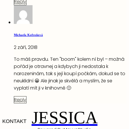
Reply
Michaela Kofroňová
2 září, 2018
To máš pravdu. Ten "boom" kolem ní byl – možná
pořád je otravnej a kdybych ji nedostala k
narozeninám, tak s její koupí počkám, dokud se to
neuklidní 😀 Ale jinak je skvělá a myslím, že se
vyplatí mít ji v knihovně 🙂
Reply
JESSICA
KONTAKT